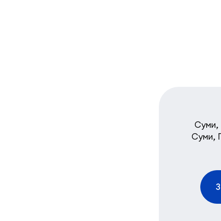
Суми, 
Суми, 
З